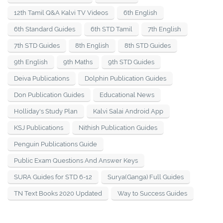
12th Tamil Q&A Kalvi TV Videos
6th English
6th Standard Guides
6th STD Tamil
7th English
7th STD Guides
8th English
8th STD Guides
9th English
9th Maths
9th STD Guides
Deiva Publications
Dolphin Publication Guides
Don Publication Guides
Educational News
Holliday's Study Plan
Kalvi Salai Android App
KSJ Publications
Nithish Publication Guides
Penguin Publications Guide
Public Exam Questions And Answer Keys
SURA Guides for STD 6-12
Surya(Ganga) Full Guides
TN Text Books 2020 Updated
Way to Success Guides